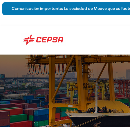
Comunicación importante: La sociedad de Moeve que os factu
Lubricantes
Sobre nos
Automoción
Industria
Marina
Grasas
Híbridos y Eléctricos
Lubricantes Biodegradables
Catálogos