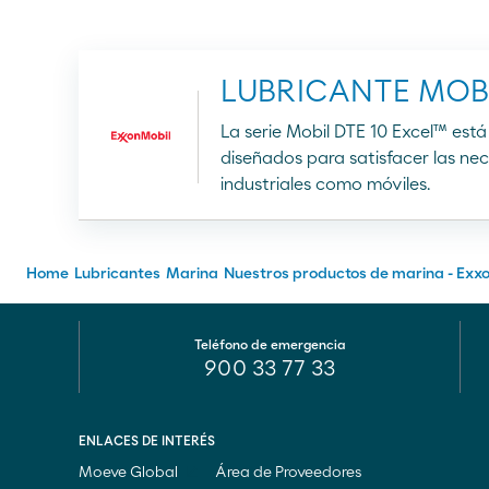
LUBRICANTE MOBI
Teléfono de emergencia
E-mail
Iniciar chat
900 33 77 33
La serie Mobil DTE 10 Excel™ est
diseñados para satisfacer las nec
industriales como móviles.
Home
Lubricantes
Marina
Nuestros productos de marina - Exx
Teléfono de emergencia
900 33 77 33
ENLACES DE INTERÉS
Moeve Global
Área de Proveedores