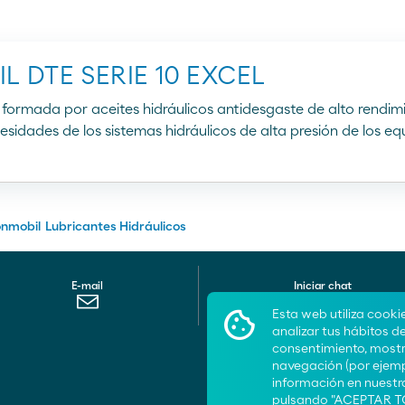
L DTE SERIE 10 EXCEL
Atención al cliente
Sitio Corporativo
900 100 269
Sitio Comercial
á formada por aceites hidráulicos antidesgaste de alto rendi
esidades de los sistemas hidráulicos de alta presión de los e
onmobil
Lubricantes Hidráulicos
E-mail
Iniciar chat
Esta web utiliza cooki
analizar tus hábitos d
consentimiento, mostra
navegación (por ejemp
información en nuest
pulsando "ACEPTAR TO