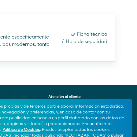
Moeve Portugal
Ficha técnica
Fundación Moeve
miento específicamente
Hoja de seguridad
quipos modernos, tanto
Atención al cliente
900 100 269
es propias y de terceros para elaborar información estadística,
e navegación y preferencias, y, en caso de contar con tu
rte publicidad en base a un perfil elaborado con los datos de
lo, páginas visitadas) o proporcionados. Encuentra más
¡Síguenos!
ra
Política de Cookies
. Puedes aceptar todas las cookies
DAS", rechazar todas pulsando "RECHAZAR TODAS" o pulsar