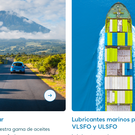
arrow_right_alt
ar
Lubricantes marinos 
VLSFO y ULSFO
estra gama de aceites