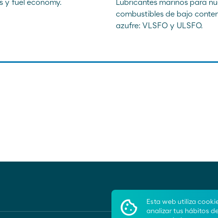
s y fuel economy.
Lubricantes marinos para n
combustibles de bajo conte
azufre: VLSFO y ULSFO.
Esta web utiliza cooki
analizar tus hábitos d
Ayuda