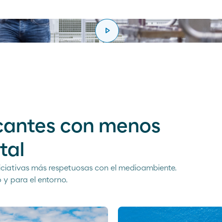
play_arrow
reproducir
icantes con menos
tal
niciativas más respetuosas con el medioambiente.
 y para el entorno.