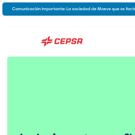
Comunicación importante: La sociedad de Moeve que os factu
Lubricantes
Sobre nosotro
Automoción
Industria
Marina
Grasas
Híbridos y Eléctricos
Lubricantes Biodegradables
Catálogos