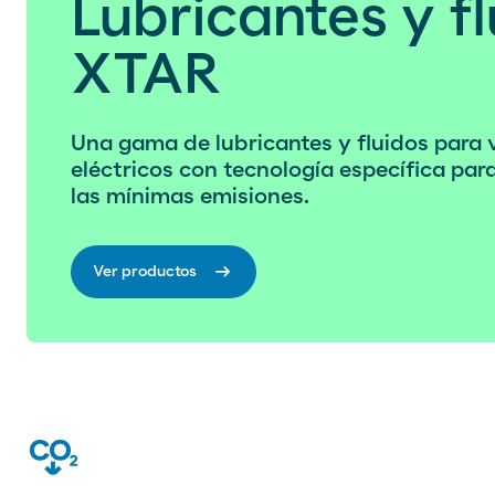
Lubricantes y f
XTAR
Una gama de lubricantes y fluidos para v
Teléfono de emergencia
E-mail
Iniciar chat
eléctricos con tecnología específica pa
900 33 77 33
las mínimas emisiones.
arrow_right_alt
Ver productos
co2