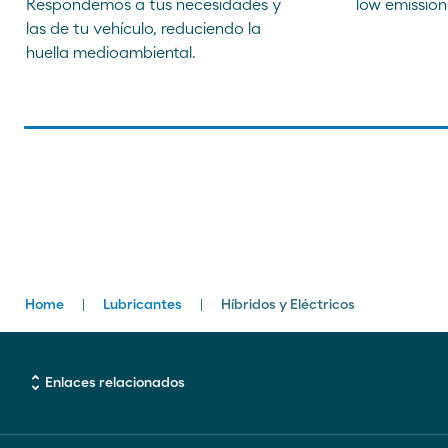
Respondemos a tus necesidades y
low emission
las de tu vehículo, reduciendo la
huella medioambiental.
Breadcrumbs
Home
Lubricantes
Híbridos y Eléctricos
unfold_more
Enlaces relacionados
Enlaces de Interés