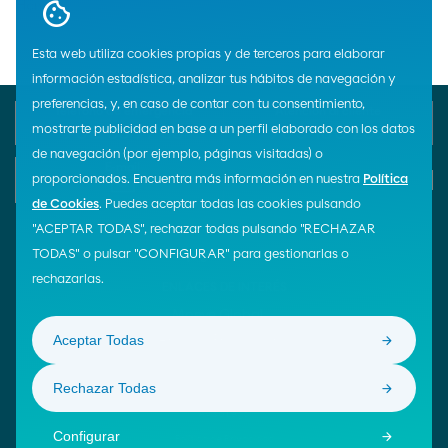
Home
Esta web utiliza cookies propias y de terceros para elaborar
información estadística, analizar tus hábitos de navegación y
preferencias, y, en caso de contar con tu consentimiento,
Teléfono de emergencia
Atención al cliente
mostrarte publicidad en base a un perfil elaborado con los datos
900 33 77 33
900 100 269
de navegación (por ejemplo, páginas visitadas) o
E-mail
proporcionados. Encuentra más información en nuestra
Política
Iniciar chat
de Cookies
. Puedes aceptar todas las cookies pulsando
"ACEPTAR TODAS", rechazar todas pulsando "RECHAZAR
TODAS" o pulsar "CONFIGURAR" para gestionarlas o
¡Síguenos!
rechazarlas.
ENLACES DE INTERÉS
Moeve Global
Aceptar Todas
Área de Proveedores
Rechazar Todas
© Moeve 2026
Aviso Legal
Configurar
Política de Privacidad