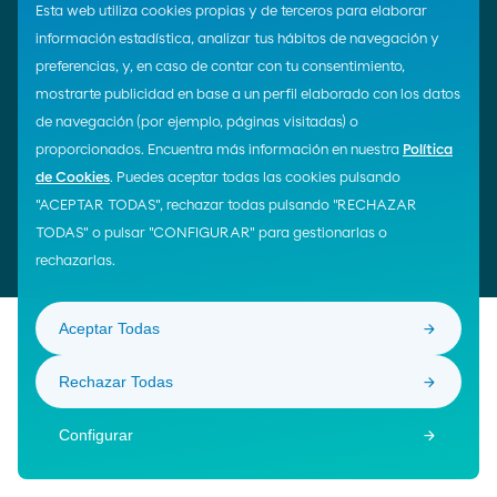
Esta web utiliza cookies propias y de terceros para elaborar
¡Síguenos!
información estadística, analizar tus hábitos de navegación y
preferencias, y, en caso de contar con tu consentimiento,
ENLACES DE INTERÉS
mostrarte publicidad en base a un perfil elaborado con los datos
Moeve Global
de navegación (por ejemplo, páginas visitadas) o
Área de Proveedores
proporcionados. Encuentra más información en nuestra
Política
de Cookies
. Puedes aceptar todas las cookies pulsando
© Moeve 2026
"ACEPTAR TODAS", rechazar todas pulsando "RECHAZAR
Aviso Legal
TODAS" o pulsar "CONFIGURAR" para gestionarlas o
Política de Privacidad
rechazarlas.
Política de Cookies
Aceptar Todas
Rechazar Todas
Configurar