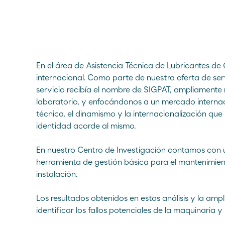
Teléfono de emergencia
E-mail
Iniciar chat
900 33 77 33
En el área de Asistencia Técnica de Lubricantes d
internacional. Como parte de nuestra oferta de serv
servicio recibía el nombre de SIGPAT, ampliamente
laboratorio, y enfocándonos a un mercado internac
técnica, el dinamismo y la internacionalización qu
identidad acorde al mismo.
En nuestro Centro de Investigación contamos con un
herramienta de gestión básica para el mantenimiento
instalación.
Los resultados obtenidos en estos análisis y la ampl
identificar los fallos potenciales de la maquinaria