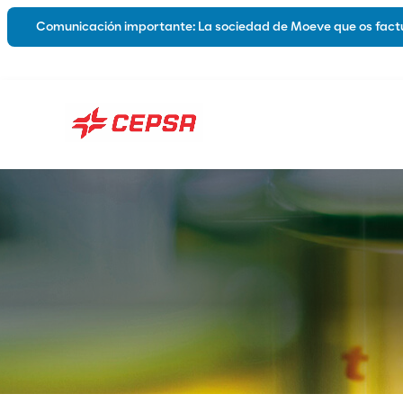
Comunicación importante: La sociedad de Moeve que os factu
Lubricantes
Sobre nos
Automoción
Industria
Marina
Grasas
Híbridos y Eléctricos
Lubricantes Biodegradables
Catálogos