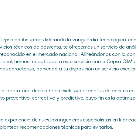
Atención al cliente
Sitio Corporativo
900 100 269
Sitio Comercial
e Cepsa continuamos liderando la vanguardia tecnológica, c
icios técnicos de posventa, te ofrecemos un servicio de análi
 reconocido en el mercado nacional. Alineándonos con la cons
ional, hemos rebautizado a este servicio como Cepsa OilMonit
e nos caracteriza, poniendo a tu disposición un servicio exce
 laboratorio dedicado en exclusiva al análisis de aceites en 
 preventivo, correctivo y predictivo, cuyo fin es la optimizac
ia experiencia de nuestros ingenieros especialistas en lubrica
 y plantear recomendaciones técnicas para evitarlos.