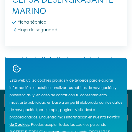
CEPSA DESENGRASANTE
MARINO
Ficha técnica
Hoja de seguridad
Home
Lubricantes
Marina
Nuestros productos de marina
Otras aplicaciones
Esta web utiliza cookies propias y de terceros para elaborar
información estadística, analizar tus hábitos de navegación y
preferencias, y, en caso de contar con tu consentimiento,
Teléfono de emergencia
Atención al cliente
900 33 77 33
900 100 269
mostrarte publicidad en base a un perfil elaborado con los datos
de navegación (por ejemplo, páginas visitadas) o
E-mail
proporcionados. Encuentra más información en nuestra
Política
Iniciar chat
de Cookies
. Puedes aceptar todas las cookies pulsando