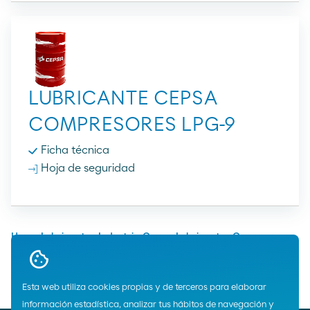
LUBRICANTE CEPSA
COMPRESORES LPG-9
Ficha técnica
Hoja de seguridad
Home
Lubricantes
Industria
Cepsa
Lubricantes Compresores
Lubricantes Compresores de Aire y Gas
Esta web utiliza cookies propias y de terceros para elaborar
información estadística, analizar tus hábitos de navegación y