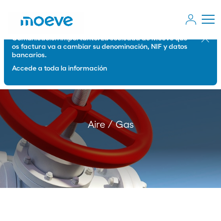
Comunicación importante: La sociedad de Moeve que
Cerrar
os factura va a cambiar su denominación, NIF y datos
bancarios.
Accede a toda la información
Aire / Gas