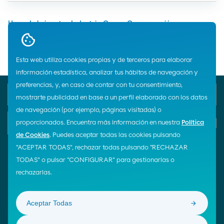
Home
Lubricantes
Industria
Cepsa
Cogeneración
Lubricantes cogeneración a Fuel
Esta web utiliza cookies propias y de terceros para elaborar
información estadística, analizar tus hábitos de navegación y
preferencias, y, en caso de contar con tu consentimiento,
Teléfono de emergencia
Atención al cliente
900 33 77 33
900 100 269
mostrarte publicidad en base a un perfil elaborado con los datos
de navegación (por ejemplo, páginas visitadas) o
E-mail
proporcionados. Encuentra más información en nuestra
Política
Iniciar chat
de Cookies
. Puedes aceptar todas las cookies pulsando
"ACEPTAR TODAS", rechazar todas pulsando "RECHAZAR
TODAS" o pulsar "CONFIGURAR" para gestionarlas o
¡Síguenos!
rechazarlas.
ENLACES DE INTERÉS
Moeve Global
Aceptar Todas
Área de Proveedores