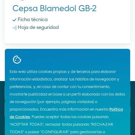
Cepsa Blamedol GB-2
Ficha técnica
Hoja de seguridad
Home
Lubricantes
Industria
Cepsa
Aceites blancos
Esta web utiliza cookies propias y de terceros para elaborar
información estadística, analizar tus hábitos de navegación y
preferencias, y, en caso de contar con tu consentimiento,
Teléfono de emergencia
Atención al cliente
mostrarte publicidad en base a un perfil elaborado con los datos
900 33 77 33
900 100 269
de navegación (por ejemplo, páginas visitadas) o
E-mail
proporcionados. Encuentra más información en nuestra
Política
Iniciar chat
de Cookies
. Puedes aceptar todas las cookies pulsando
"ACEPTAR TODAS", rechazar todas pulsando "RECHAZAR
TODAS" o pulsar "CONFIGURAR" para gestionarlas o
¡Síguenos!