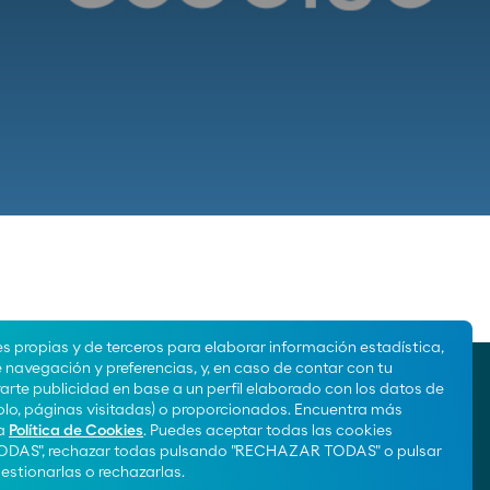
es propias y de terceros para elaborar información estadística,
e navegación y preferencias, y, en caso de contar con tu
Atención al cliente
rte publicidad en base a un perfil elaborado con los datos de
900 100 269
lo, páginas visitadas) o proporcionados. Encuentra más
ra
Política de Cookies
. Puedes aceptar todas las cookies
DAS", rechazar todas pulsando "RECHAZAR TODAS" o pulsar
stionarlas o rechazarlas.
¡Síguenos!