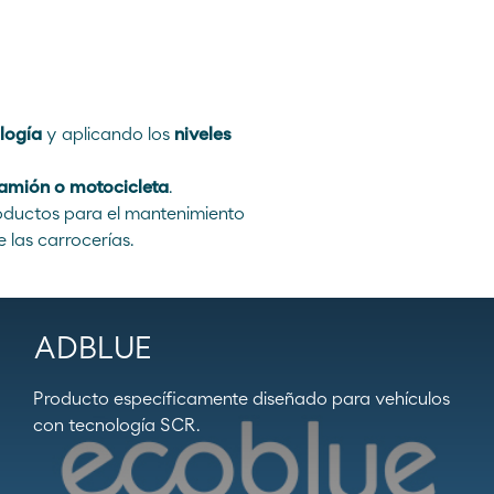
Moeve Portugal
Fundación Moeve
logía
y aplicando los
niveles
camión o motocicleta
.
roductos para el mantenimiento
 las carrocerías.
ADBLUE
Producto específicamente diseñado para vehículos
con tecnología SCR.