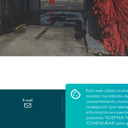
Esta web utiliza cooki
analizar tus hábitos d
E-mail
Iniciar chat
consentimiento, mostra
navegación (por ejemp
información en nuest
pulsando "ACEPTAR TO
"CONFIGURAR" para ge