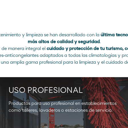
Atención al cliente
Sitio Corporativo
900 100 269
Sitio Comercial
nimiento y limpieza se han desarrollado con la
última tecno
más altos de calidad y seguridad
.
 de manera integral el
cuidado y protección de tu turismo, 
es-anticongelantes adaptados a todas las climatologías y p
 una amplia gama profesional para la limpieza y el cuidado de
USO PROFESIONAL
Productos para uso profesional en establecimientos
como talleres, lavaderos o estaciones de servicio.