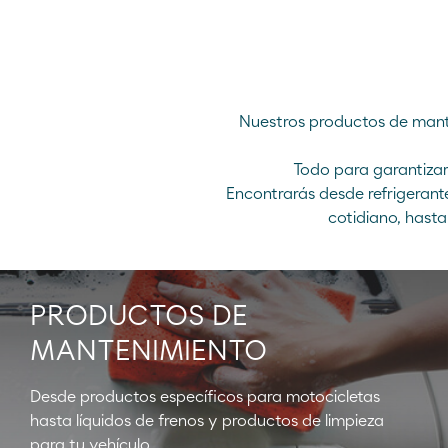
Teléfono de emergencia
E-mail
Iniciar chat
900 33 77 33
Nuestros productos de mante
Todo para garantizar
Encontrarás desde refrigerant
cotidiano, hasta
PRODUCTOS DE
MANTENIMIENTO
Desde productos específicos para motocicletas
hasta líquidos de frenos y productos de limpieza
para tu vehículo.