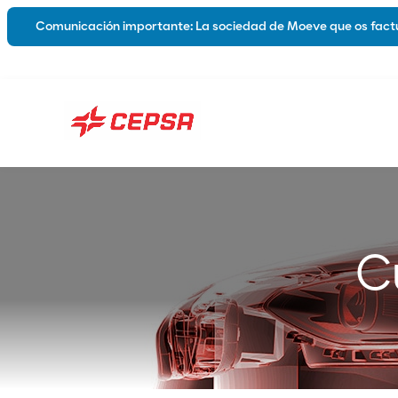
Comunicación importante: La sociedad de Moeve que os factu
Lubricantes
Sobre nos
Automoción
Industria
Marina
C
Grasas
Híbridos y Eléctricos
Lubricantes Biodegradables
Catálogos