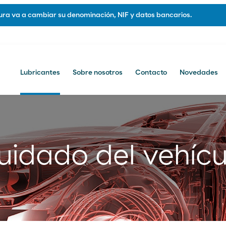
ra va a cambiar su denominación, NIF y datos bancarios.
Lubricantes
Sobre nosotros
Contacto
Novedades
otros
Contacto
Contacto comercial
uidado del vehícu