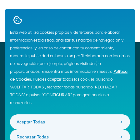
Home
Esta web utiliza cookies propias y de terceros para elaborar
información estadística, analizar tus hábitos de navegación y
preferencias, y, en caso de contar con tu consentimiento,
Teléfono de emergencia
Atención al cliente
mostrarte publicidad en base a un perfil elaborado con los datos
900 33 77 33
900 100 269
de navegación (por ejemplo, páginas visitadas) o
E-mail
proporcionados. Encuentra más información en nuestra
Política
Iniciar chat
de Cookies
. Puedes aceptar todas las cookies pulsando
"ACEPTAR TODAS", rechazar todas pulsando "RECHAZAR
TODAS" o pulsar "CONFIGURAR" para gestionarlas o
¡Síguenos!
rechazarlas.
ENLACES DE INTERÉS
Moeve Global
Aceptar Todas
Área de Proveedores
Rechazar Todas
© Moeve 2026