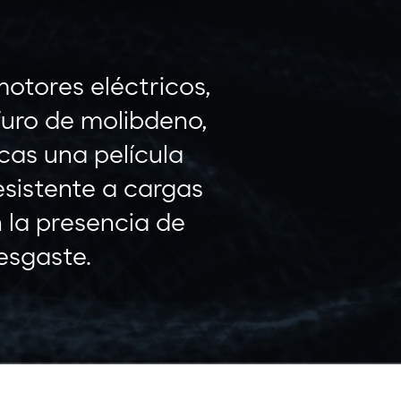
tores eléctricos,
furo de molibdeno,
icas una película
esistente a cargas
la presencia de
esgaste.