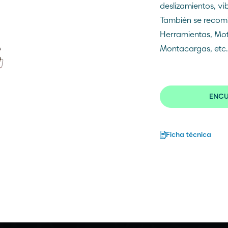
deslizamientos, vi
También se recom
Herramientas, Mot
Atención al cliente
Sitio Corporativo
Montacargas, etc..
900 100 269
Sitio Comercial
ENCU
Ficha técnica