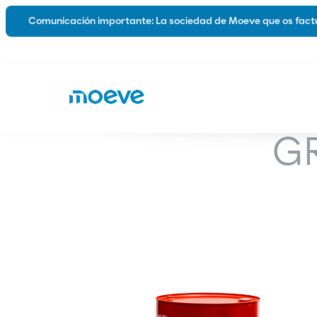
Comunicación importante: La sociedad de Moeve que os factu
Lubricantes
Sobre nos
G
Automoción
Industria
Marina
Grasas
Híbridos y Eléctricos
Lubricantes Biodegradables
Catálogos