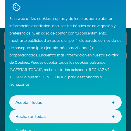
Home
Esta web utiliza cookies propias y de terceros para elaborar
información estadística, analizar tus hábitos de navegación y
preferencias, y, en caso de contar con tu consentimiento,
Teléfono de emergencia
Atención al cliente
mostrarte publicidad en base a un perfil elaborado con los datos
900 33 77 33
900 100 269
de navegación (por ejemplo, páginas visitadas) o
E-mail
proporcionados. Encuentra más información en nuestra
Política
Iniciar chat
de Cookies
. Puedes aceptar todas las cookies pulsando
"ACEPTAR TODAS", rechazar todas pulsando "RECHAZAR
TODAS" o pulsar "CONFIGURAR" para gestionarlas o
¡Síguenos!
rechazarlas.
ENLACES DE INTERÉS
Moeve Global
Aceptar Todas
Área de Proveedores
Rechazar Todas
© Moeve 2026
Aviso Legal
Configurar