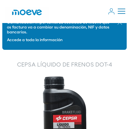
Comunicación importante: La sociedad de Moeve que
Cerrar
os factura va a cambiar su denominación, NIF y datos
bancarios.
Accede a toda la información
CEPSA LÍQUIDO DE FRENOS DOT-4