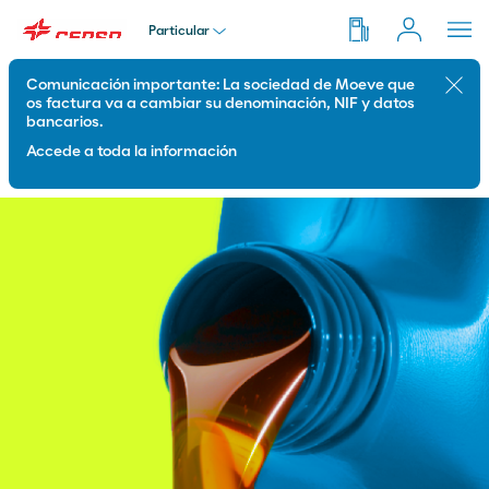
Particular
Comunicación importante: La sociedad de Moeve que
Cerra
Particular
os factura va a cambiar su denominación, NIF y datos
bancarios.
Accede a toda la información
Empresa
Autónomos y Flotas
Distribuidor
Franquicias