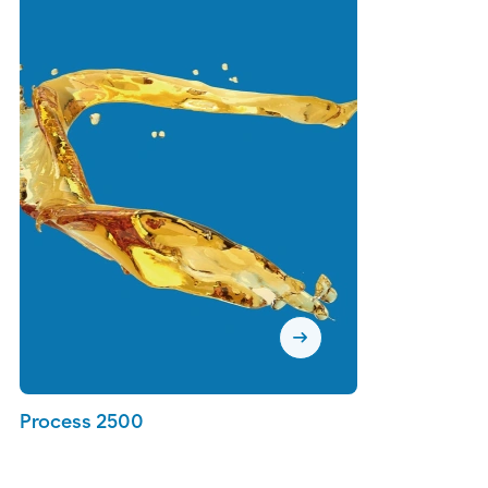
arrow_right_alt
Process 2500