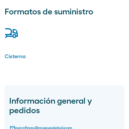
Formatos de suministro
tanker-truck
Cisterna
Información general y
pedidos
email
parafinas@moeveglobal.com